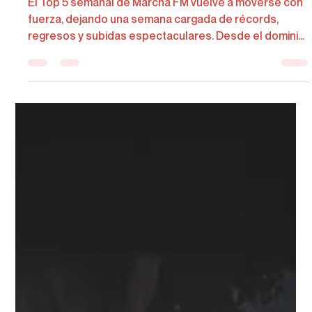
Redacción de Marcha FM
12 mar
2 min de lectura
Quevedo sigue imparable y Romeo
Santos firma la subida del año
El Top 5 semanal de Marcha FM vuelve a moverse con
fuerza, dejando una semana cargada de récords,
regresos y subidas espectaculares. Desde el dominio
absoluto de Quevedo hasta la sorprendente
escalada de Romeo Santos y Prince Royce, la lista
confirma el gran momento que vive la música urbana y
el pop internacional.