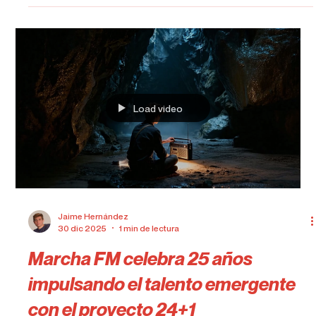
Jaime Hernández
2 mar
2 min de lectura
Quevedo no suelta el trono y Olivia
Dean firma la subida del mes
El Top 5 de Marcha FM sigue más fuerte que nunca y
esta semana viene cargado de movimientos
interesantes. Eso sí, hay algo que no cambia: el número
1 sigue teniendo dueño claro. Top 1 – “Ni Borracho” –