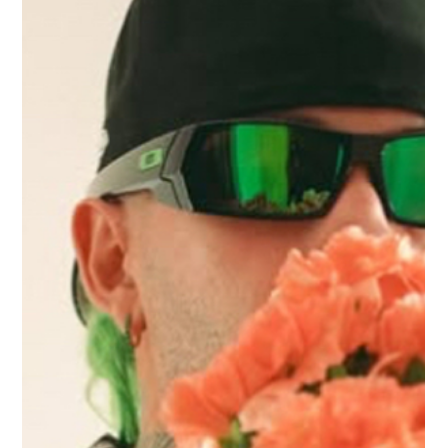
con el proyecto 24+1
Marcha FM conmemora sus 25 años de trayectoria
con el lanzamiento de 24+1, un nuevo movimiento
cultural que nace con el objetivo de dar visibilidad y
proyección al talento emergente de Canarias,
conectando la música con otras disciplinas artísticas
Nota de prensa 24+1.