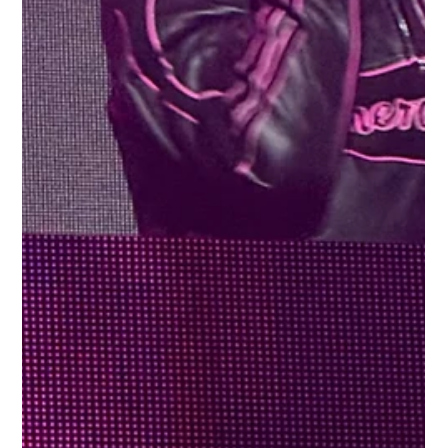
Muere Robe Iniesta, líder de
Extremoduro, a los 63 años
La escena musical española está de luto. Roberto
“Robe” Iniesta Ojea, vocalista, guitarrista y alma del
legendario grupo de rock Extremoduro, ha fallecido a
los 63 años según ha confirmado su agencia de
comunicación.