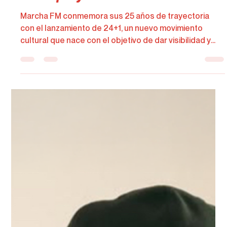
Quevedo Imparable. Quevedo mantiene el liderato
con “Ni Borracho”, que continúa siendo la canción más
votada y escuchada de la emisora. Su reciente paso
por el Carnaval de Las Palmas de Gran Canaria no ha
hecho más que reforzar el fenómeno.
Load video
Jaime Hernández
30 dic 2025
1 min de lectura
Marcha FM celebra 25 años
impulsando el talento emergente