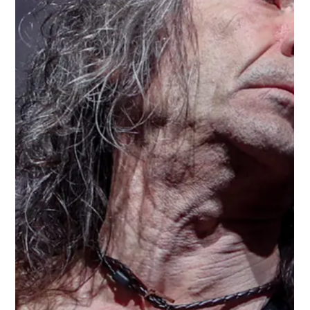
Jaime Hernández
17 dic 2025
2 min de lectura
Marcha FM Awards 2025: la gran
gala de la música llega en enero
Marcha FM ha confirmado oficialmente la celebración
de los Marcha FM Awards 2025, la gala musical que
reconoce lo mejor del año en la música, con una
apuesta amplia y diversa de categorías y
nominaciones que celebran tanto talento local como
internacional.