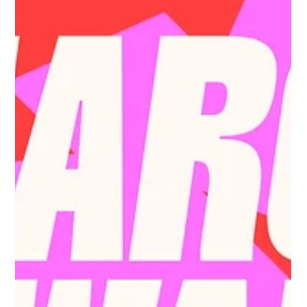
Jaime Hernández
19 dic 2025
1 min de lectura
Feid dice adiós a “Ferxxo” y abre
una nueva etapa en su carrera
Feid ha anunciado el cierre de una de las etapas más
importantes y reconocibles de su trayectoria artística.
El cantante colombiano se despide de “Ferxxo”, el
alter ego que definió su sonido, su estética y una era