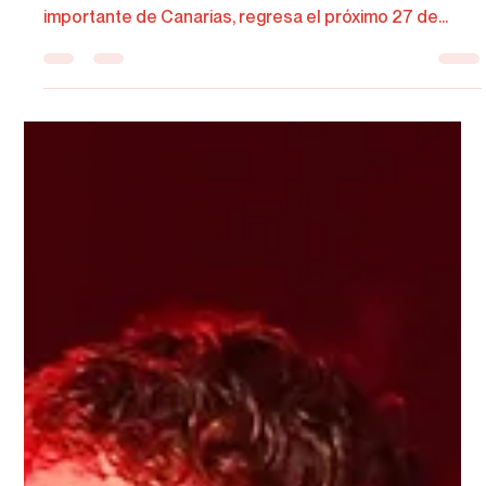
Redacción de Marcha FM
2 mar
1 min de lectura
Vuelven “Los Nuevos Gallos”: el
mayor evento de freestyle de
Canarias regresa a La Laguna
El freestyle vuelve a rugir en las islas. “Los Nuevos
Gallos”, considerado el evento de improvisación más
importante de Canarias, regresa el próximo 27 de
marzo a la Plaza del Tranvía, en La Laguna,
prometiendo una jornada cargada de barras, energía y
un ambiente que hace que el corral se levante. Tras
ediciones anteriores que han consolidado la
competición como referencia absoluta en el