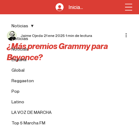
Iniciar sesión
Noticias
Jaime Ojeda
21 ene 2025
1 min de lectura
Noticias
¿Más premios Grammy para
Noticias
Beyonce?
España
Global
Reggaeton
Pop
Latino
LA VOZ DE MARCHA
Top 5 Marcha FM