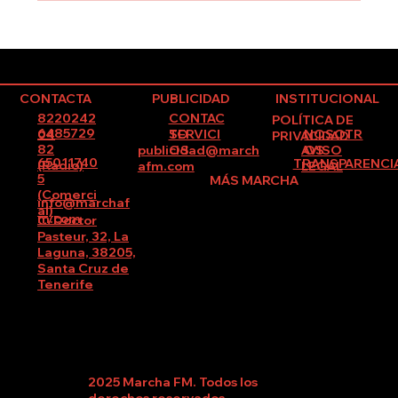
Vuelven “Los Nuevos Gallos”: el mayor
evento de freestyle de Canarias regresa a
La Laguna
CONTACTA
PUBLICIDAD
INSTITUCIONAL
8220242
CONTAC
POLÍTICA DE
6485729
SERVICI
NOSOTR
04
TO
PRIVACIDAD
82
publicidad@march
AVISO
OS
OS
65011740
TRANSPARENCI
(Radio)
afm.com
LEGAL
5
MÁS MARCHA
(Comerci
info@marchaf
al)
m.com
C/Doctor
Pasteur, 32, La
Laguna, 38205,
Santa Cruz de
Tenerife
2025 Marcha FM. Todos los
derechos reservados.