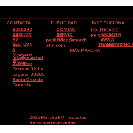
CONTACTA
PUBLICIDAD
INSTITUCIONAL
8220242
CONTAC
POLÍTICA DE
6485729
SERVICI
NOSOTR
04
TO
PRIVACIDAD
82
publicidad@march
AVISO
OS
OS
65011740
TRANSPARENCI
(Radio)
afm.com
LEGAL
5
MÁS MARCHA
(Comerci
info@marchaf
al)
m.com
C/Doctor
Pasteur, 32, La
Laguna, 38205,
Santa Cruz de
Tenerife
2025 Marcha FM. Todos los
derechos reservados.