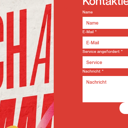
Kontakti
Name
E-Mail
*
Service angefordert
*
Nachricht
*