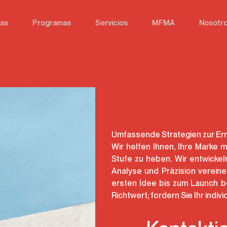
ias
Programas
Servicios
MFMA
Nosotr
360°-Wer
Umfassende Strategien zur Erre
Wir helfen Ihnen, Ihre Marke
Stufe zu heben. Wir entwickeln,
Analyse und Präzision vereine
ersten Idee bis zum Launch beg
Richtwert; fordern Sie Ihr indiv