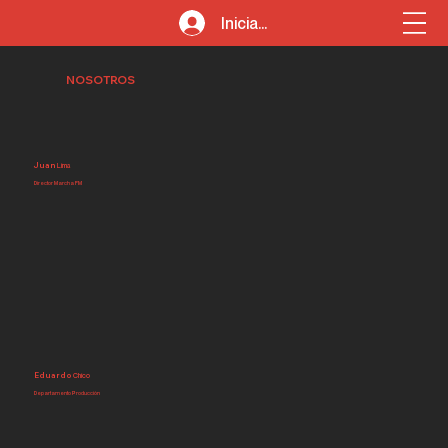
Iniciar sesión
NOSOTROS
Juan
Lima
Director Marcha FM
Eduardo
Chico
Departamento Producción