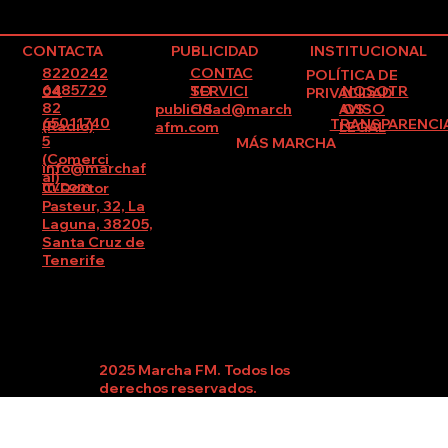
CONTACTA
PUBLICIDAD
INSTITUCIONAL
8220242
CONTAC
POLÍTICA DE
6485729
SERVICI
NOSOTR
04
TO
PRIVACIDAD
82
publicidad@march
AVISO
OS
OS
65011740
TRANSPARENCI
(Radio)
afm.com
LEGAL
5
MÁS MARCHA
(Comerci
info@marchaf
al)
m.com
C/Doctor
Pasteur, 32, La
Laguna, 38205,
Santa Cruz de
Tenerife
2025 Marcha FM. Todos los
derechos reservados.