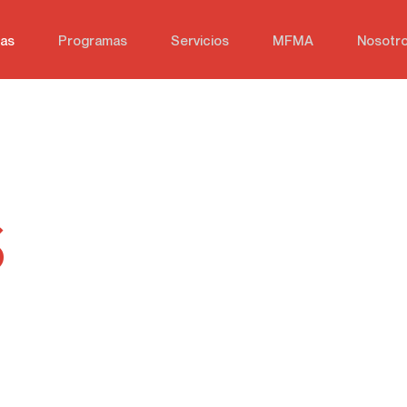
ias
Programas
Servicios
MFMA
Nosotr
S