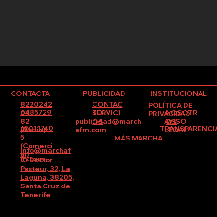
CONTACTA
PUBLICIDAD
INSTITUCIONAL
8220242
CONTAC
POLÍTICA DE
6485729
SERVICI
NOSOTR
04
TO
PRIVACIDAD
82
publicidad@march
AVISO
OS
OS
65011740
TRANSPARENCI
(Radio)
afm.com
LEGAL
5
MÁS MARCHA
(Comerci
info@marchaf
al)
m.com
C/Doctor
Pasteur, 32, La
Laguna, 38205,
Santa Cruz de
Tenerife