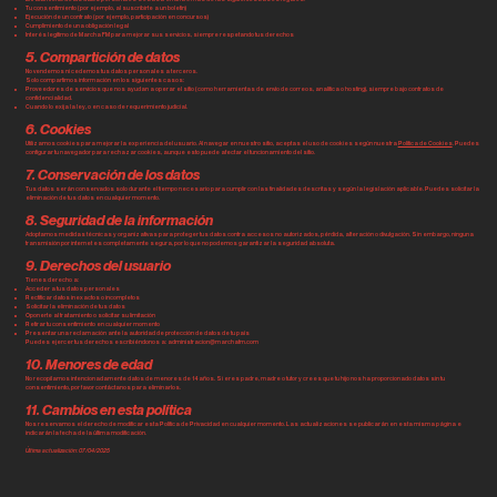
Tu consentimiento (por ejemplo, al suscribirte a un boletín)
Ejecución de un contrato (por ejemplo, participación en concursos)
Cumplimiento de una obligación legal
Interés legítimo de Marcha FM para mejorar sus servicios, siempre respetando tus derechos
5. Compartición de datos
No vendemos ni cedemos tus datos personales a terceros.
Solo compartimos información en los siguientes casos:
Proveedores de servicios que nos ayudan a operar el sitio (como herramientas de envío de correos, analítica o hosting), siempre bajo contratos de
confidencialidad.
Cuando lo exija la ley, o en caso de requerimiento judicial.
6. Cookies
Utilizamos cookies para mejorar la experiencia del usuario. Al navegar en nuestro sitio, aceptas el uso de cookies según nuestra
Política de Cookies
. Puedes
configurar tu navegador para rechazar cookies, aunque esto puede afectar el funcionamiento del sitio.
7. Conservación de los datos
Tus datos serán conservados solo durante el tiempo necesario para cumplir con las finalidades descritas y según la legislación aplicable. Puedes solicitar la
eliminación de tus datos en cualquier momento.
8. Seguridad de la información
Adoptamos medidas técnicas y organizativas para proteger tus datos contra accesos no autorizados, pérdida, alteración o divulgación. Sin embargo, ninguna
transmisión por internet es completamente segura, por lo que no podemos garantizar la seguridad absoluta.
9. Derechos del usuario
Tienes derecho a:
Acceder a tus datos personales
Rectificar datos inexactos o incompletos
Solicitar la eliminación de tus datos
Oponerte al tratamiento o solicitar su limitación
Retirar tu consentimiento en cualquier momento
Presentar una reclamación ante la autoridad de protección de datos de tu país
Puedes ejercer tus derechos escribiéndonos a:
administracion@marchafm.com
10. Menores de edad
No recopilamos intencionadamente datos de menores de 14 años. Si eres padre, madre o tutor y crees que tu hijo nos ha proporcionado datos sin tu
consentimiento, por favor contáctanos para eliminarlos.
11. Cambios en esta política
Nos reservamos el derecho de modificar esta Política de Privacidad en cualquier momento. Las actualizaciones se publicarán en esta misma página e
indicarán la fecha de la última modificación.
Última actualización: 07/04/2025