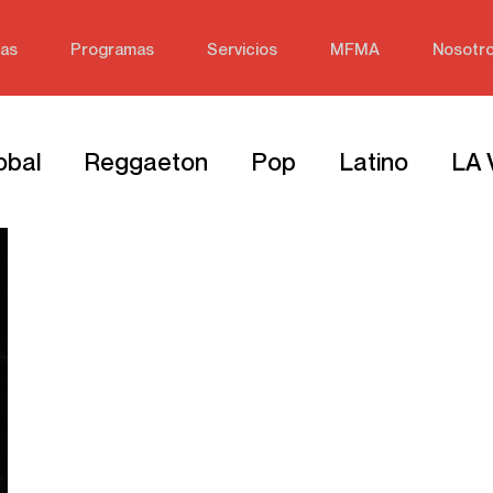
ias
Programas
Servicios
MFMA
Nosotr
obal
Reggaeton
Pop
Latino
LA