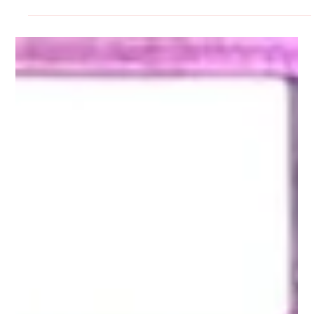
Que RAYE haya alcanzado el número 1 del Top Marcha
FM con “Where Is My Husband!” no es casualidad. Es la
confirmación de que cuando una canción conecta de
verdad, el público lo nota… y lo vota. Esta semana, el
tema se corona como el más escuchado y valorado de
la emisora, marcando un nuevo hito en la carrera de
una artista que lleva tiempo demostrando que juega
en otra liga.