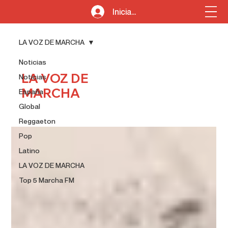
Iniciar sesión
LA VOZ DE MARCHA
Noticias
LA VOZ DE
Noticias
MARCHA
España
Global
Reggaeton
Pop
Latino
LA VOZ DE MARCHA
Top 5 Marcha FM