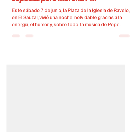
Jaime Hernández
10 jun 2025
2 min de lectura
Pepe Benavente conquista Ravelo
Wake Up: con un guiño muy
especial para Marcha FM
Este sábado 7 de junio, la Plaza de la Iglesia de Ravelo,
en El Sauzal, vivió una noche inolvidable gracias a la
energía, el humor y, sobre todo, la música de Pepe
Benavente, que volvió a demostrar por qué es una
figura imprescindible del espectáculo en Canarias.
Ravelo Wake Up, el evento organizado por Marcha FM
junto al Ayuntamiento de El Sauzal, no solo llenó de
ritmo la noche, sino que nos recordó la fuerza de la