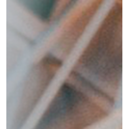
cima canaria, colaboraciones
explosivas y nuevas joyas en
ascenso
Mayo se despide con un ranking cargado de ritmos
pegadizos, emociones a flor de piel y una mezcla de
artistas consolidados con talentos emergentes que
están ganando terreno rápidamente. El Top de Marcha
FM no solo refleja lo que más suena, sino también lo
que más nos hace vibrar, bailar y, por qué no,
emocionarnos. Y este mes, el Top 5 ha estado
especialmente potente.