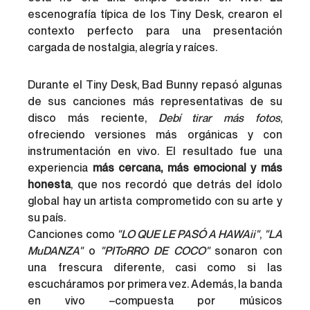
escenografía típica de los Tiny Desk, crearon el 
contexto perfecto para una presentación 
cargada de nostalgia, alegría y raíces.
Durante el Tiny Desk, Bad Bunny repasó algunas 
de sus canciones más representativas de su 
disco más reciente, 
Debí tirar más fotos
, 
ofreciendo versiones más orgánicas y con 
instrumentación en vivo. El resultado fue una 
experiencia 
más cercana, más emocional y más 
honesta
, que nos recordó que detrás del ídolo 
global hay un artista comprometido con su arte y 
su país.
Canciones como 
"LO QUE LE PASÓ A HAWAii"
, 
"LA 
MuDANZA"
 o 
"PIToRRO DE COCO"
 sonaron con 
una frescura diferente, casi como si las 
escucháramos por primera vez. Además, la banda 
en vivo –compuesta por músicos 