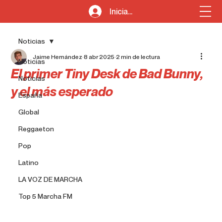
Iniciar sesión
Noticias
Jaime Hernández
8 abr 2025
2 min de lectura
Noticias
El primer Tiny Desk de Bad Bunny,
Noticias
y el más esperado
España
Global
Reggaeton
Pop
Latino
LA VOZ DE MARCHA
Top 5 Marcha FM