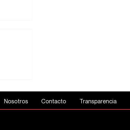
l trono y
a subida del
Nosotros
Contacto
Transparencia