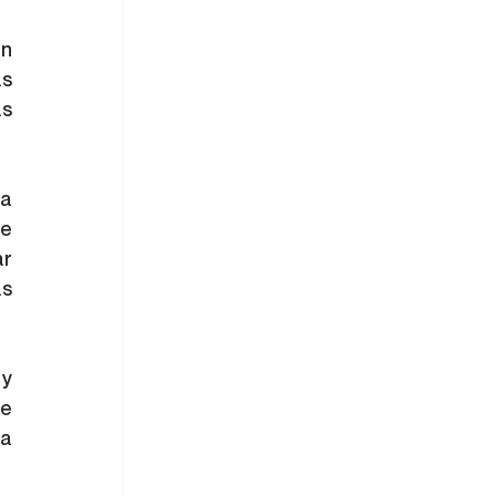
n 
s 
s 
a 
e 
r 
s 
y 
e 
a 