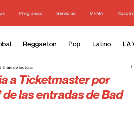
ias
Programas
Servicios
MFMA
Nosotr
obal
Reggaeton
Pop
Latino
LA
5
2 min de lectura
a a Ticketmaster por
’ de las entradas de Bad