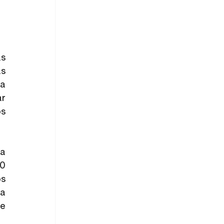
s 
s 
a 
r 
s 
a 
0 
s 
a 
e 